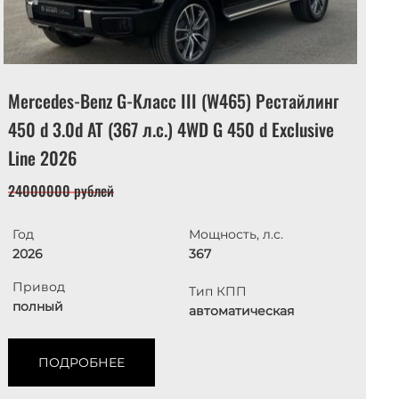
Mercedes-Benz G-Класс III (W465) Рестайлинг
M
450 d 3.0d AT (367 л.с.) 4WD G 450 d Exclusive
A
Line 2026
1
24000000 рублей
Год
Мощность, л.с.
2026
367
Привод
Тип КПП
полный
автоматическая
ПОДРОБНЕЕ