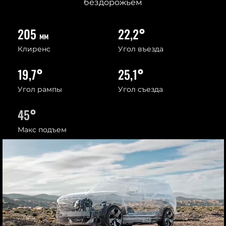
бездорожьем
205
22,2
°
мм
Клиренс
Угол въезда
19,7
°
25,1
°
Угол рампы
Угол съезда
45
°
Макс подъем